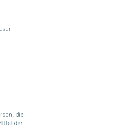
ieser
erson, die
ittel der