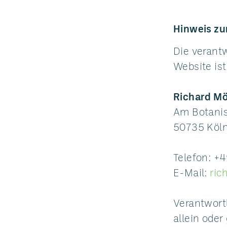
Hinweis zu
Die verantw
Website ist
Richard Mö
Am Botani
50735 Köl
Telefon: +
E-Mail:
ric
Verantwortl
allein ode