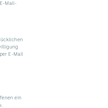
E-Mail-
rücklichen
willigung
 per E-Mail
n
ffenen ein
u.