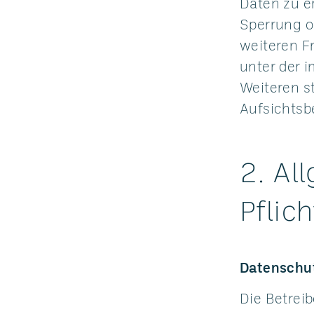
Daten zu e
Sperrung o
weiteren F
unter der 
Weiteren s
Aufsichtsb
2. Al
Pflic
Datenschu
Die Betrei