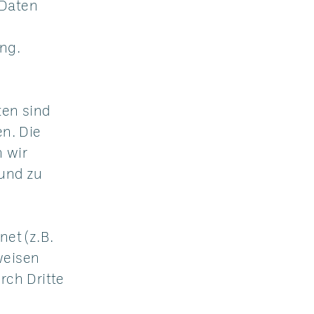
 Daten
ng.
en sind
en. Die
 wir
 und zu
et (z.B.
weisen
rch Dritte