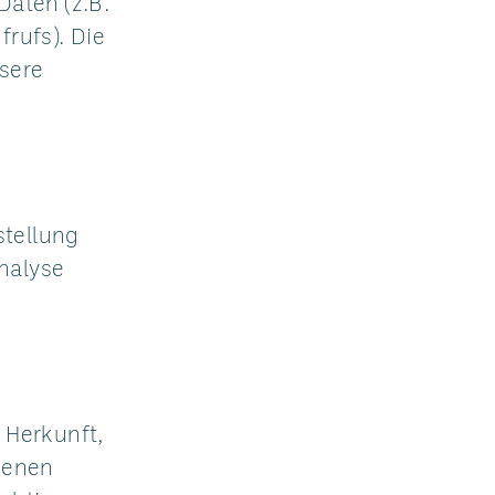
Daten (z.B.
rufs). Die
nsere
stellung
nalyse
 Herkunft,
genen