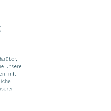
k
darüber,
ie unsere
en, mit
liche
serer