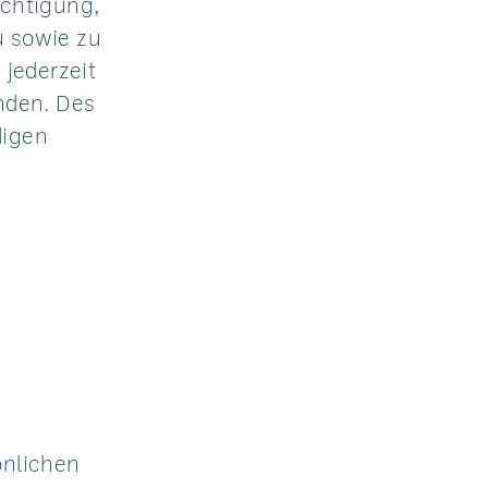
ichtigung,
u sowie zu
jederzeit
nden. Des
digen
önlichen