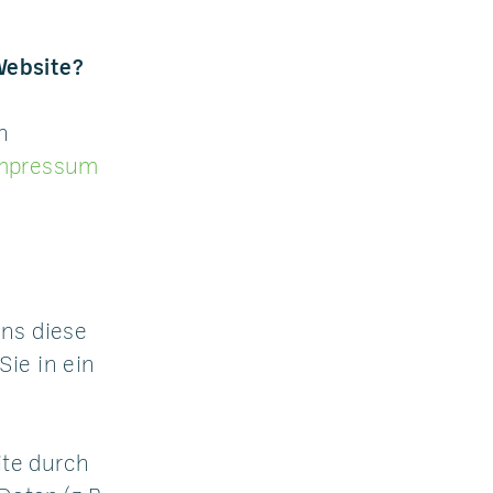
Website?
n
mpressum
ns diese
Sie in ein
te durch